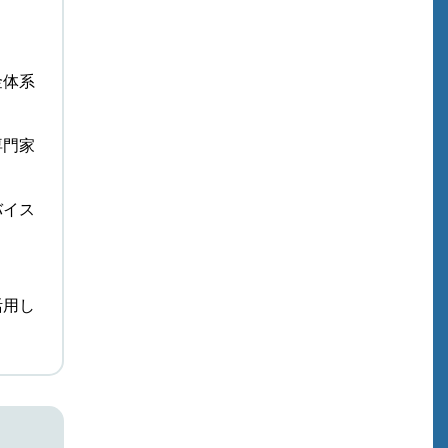
金体系
専門家
バイス
活用し