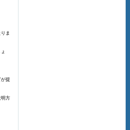
たりま
しょ
どが提
説明方
。